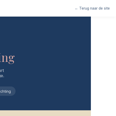
← Terug naar de site
ing
rt
je.
chting