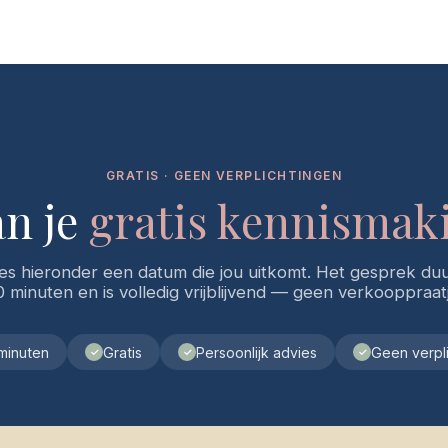
GRATIS · GEEN VERPLICHTINGEN
an je
gratis kennismak
ies hieronder een datum die jou uitkomt. Het gesprek duu
 minuten en is volledig vrijblijvend — geen verkooppraat
minuten
Gratis
Persoonlijk advies
Geen verpli
✓
✓
✓