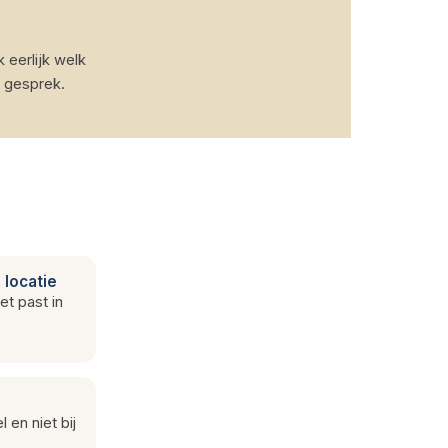
k eerlijk welk
 gesprek.
 locatie
et past in
 en niet bij