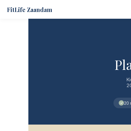
FitLife Zaandam
Pl
K
20
20 
✓