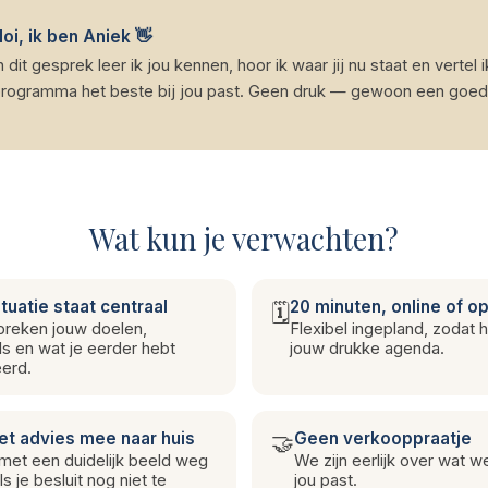
oi, ik ben Aniek 👋
n dit gesprek leer ik jou kennen, hoor ik waar jij nu staat en vertel i
rogramma het beste bij jou past. Geen druk — gewoon een goed
Wat kun je verwachten?
tuatie staat centraal
20 minuten, online of op
🗓️
reken jouw doelen,
Flexibel ingepland, zodat h
s en wat je eerder hebt
jouw drukke agenda.
erd.
t advies mee naar huis
Geen verkooppraatje
🤝
met een duidelijk beeld weg
We zijn eerlijk over wat wel
s je besluit nog niet te
jou past.