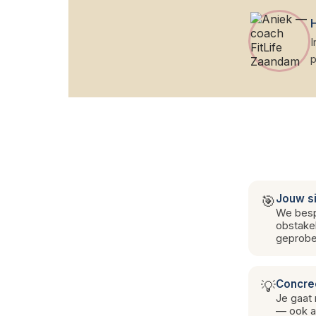
H
I
p
Jouw si
🎯
We besp
obstakel
geprobe
Concree
💡
Je gaat 
— ook al